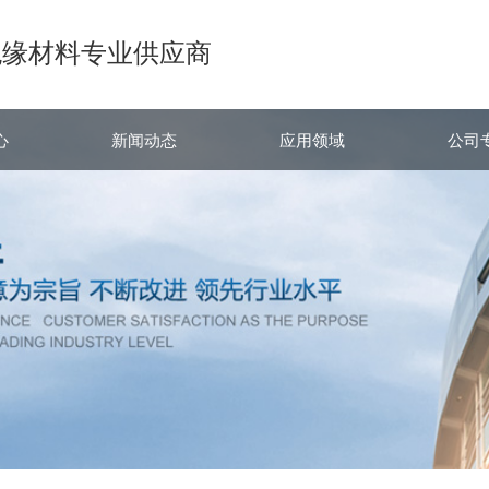
绝缘材料专业供应商
心
新闻动态
应用领域
公司